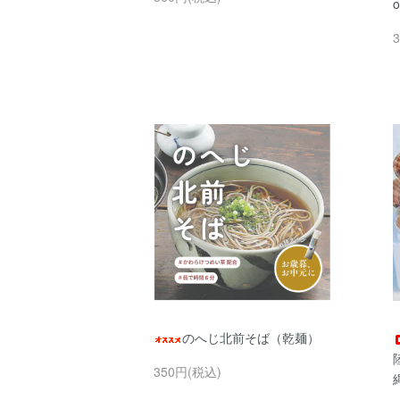
o
のへじ北前そば（乾麺）
350円(税込)