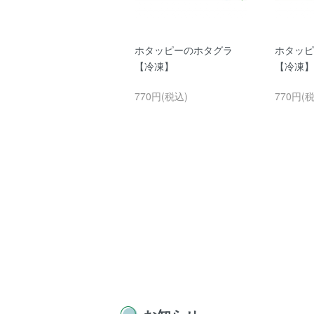
かわらけつめい茶あ
ホタッピーのホタグラ
ホタッピ
いす【クール便】
【冷凍】
【冷凍】
SOLD OUT
770円(税込)
770円(