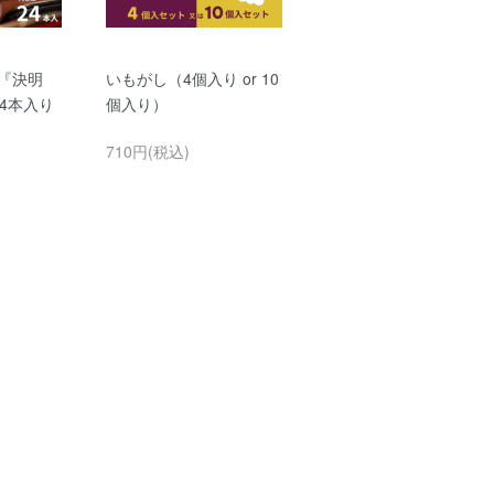
『決明
いもがし（4個入り or 10
【ドリップパック・ギ
24本入り
個入り）
ト４点セット】かわら
つめいコーヒー・他ド
710円(税込)
ップパック１０個入 b
BIWANO 52Coffee Fact
ry
3,200円(税込)