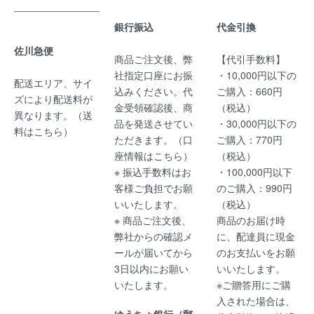
銀行振込
代金引換
佐川急便
商品ご注文後、弊
【代引手数料】
社指定口座にお振
・10,000円以下の
配送エリア、サイ
込みください。代
ご購入：660円
ズにより配送料が
金受領確認後、商
（税込）
異なります。（
送
品を発送させてい
・30,000円以下の
料はこちら
）
ただきます。（
口
ご購入：770円
座情報はこちら
）
（税込）
※ 振込手数料はお
・100,000円以下
客様ご負担でお願
のご購入：990円
いいたします。
（税込）
※ 商品ご注文後、
商品のお届け時
弊社からの確認メ
に、配達員に現金
ールが届いてから
のお支払いをお願
3日以内にお願い
いいたします。
いたします。
※ご贈答用にご購
入された場合は、
ゆうちょ銀行（郵