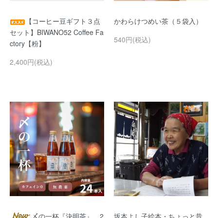
【コーヒー豆ギフト３点
かわらけつめい茶（５袋入）
セット】BIWANO52 Coffee Fa
540円(税込)
ctory【粉】
2,400円(税込)
〆の一杯『決明茶』 2
坂本よし子絵本・ちょっと昔