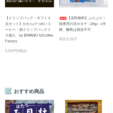
【ドリップパック・ギフト４
【送料無料】ぷりぷり！
点セット】かわらけつめいコ
陸奥湾の活ホタテ（2kg）※沖
ーヒー・他ドリップパック１
縄、離島は発送不可
０個入 by BIWANO 52Coffee
SOLD OUT
Factory
3,200円(税込)
おすすめ商品