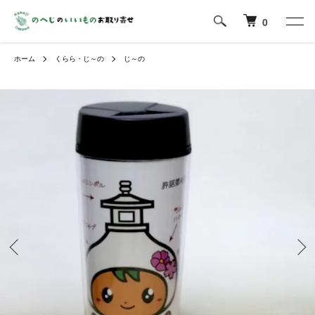
0
ホーム
くらら・じ～の
じ～の